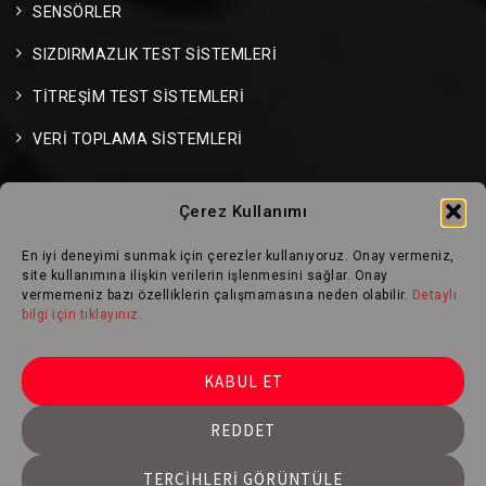
SENSÖRLER
SIZDIRMAZLIK TEST SİSTEMLERİ
TİTREŞİM TEST SİSTEMLERİ
VERİ TOPLAMA SİSTEMLERİ
Çerez Kullanımı
TEST SİSTEMLERİ
En iyi deneyimi sunmak için çerezler kullanıyoruz. Onay vermeniz,
site kullanımına ilişkin verilerin işlenmesini sağlar. Onay
HAVACILIK ve UZAY
vermemeniz bazı özelliklerin çalışmamasına neden olabilir.
Detaylı
bilgi için tıklayınız.
OTOMOTİV
KABUL ET
RAYLI TAŞIMA
ÜRETİM & KALİTE
REDDET
TERCIHLERI GÖRÜNTÜLE