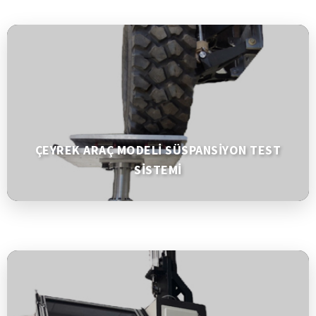
ÇEYREK ARAÇ MODELİ SÜSPANSİYON TEST
SİSTEMİ