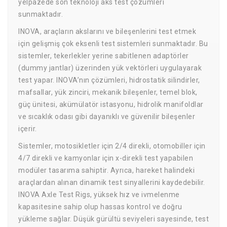
yelpazede son teknoloji aks test çözümleri
sunmaktadır.
INOVA, araçların akslarını ve bileşenlerini test etmek
için gelişmiş çok eksenli test sistemleri sunmaktadır. Bu
sistemler, tekerlekler yerine sabitlenen adaptörler
(dummy jantlar) üzerinden yük vektörleri uygulayarak
test yapar. INOVA’nın çözümleri, hidrostatik silindirler,
mafsallar, yük zinciri, mekanik bileşenler, temel blok,
güç ünitesi, akümülatör istasyonu, hidrolik manifoldlar
ve sıcaklık odası gibi dayanıklı ve güvenilir bileşenler
içerir.
Sistemler, motosikletler için 2/4 direkli, otomobiller için
4/7 direkli ve kamyonlar için x-direkli test yapabilen
modüler tasarıma sahiptir. Ayrıca, hareket halindeki
araçlardan alınan dinamik test sinyallerini kaydedebilir.
INOVA Axle Test Rigs, yüksek hız ve ivmelenme
kapasitesine sahip olup hassas kontrol ve doğru
yükleme sağlar. Düşük gürültü seviyeleri sayesinde, test