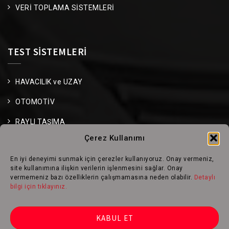
VERİ TOPLAMA SİSTEMLERİ
TEST SİSTEMLERİ
HAVACILIK ve UZAY
OTOMOTİV
RAYLI TAŞIMA
Çerez Kullanımı
ÜRETİM & KALİTE
En iyi deneyimi sunmak için çerezler kullanıyoruz. Onay vermeniz,
site kullanımına ilişkin verilerin işlenmesini sağlar. Onay
vermemeniz bazı özelliklerin çalışmamasına neden olabilir.
Detaylı
TEKNİK BİLGİ MERKEZİ
bilgi için tıklayınız.
KABUL ET