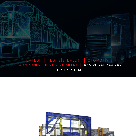
|
|
|
EMTEST
TEST SİSTEMLERİ
OTOMOTİV
|
KOMPONENT TEST SİSTEMLERİ
AKS VE YAPRAK YAY
TEST SİSTEMİ
Yazı
gezinmesi